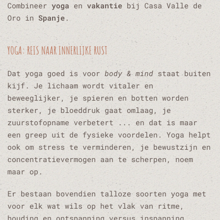
Combineer
yoga
en
vakantie
bij Casa Valle de
Oro in
Spanje
.
YOGA: REIS NAAR INNERLIJKE RUST
Dat yoga goed is voor
body & mind
staat buiten
kijf. Je lichaam wordt vitaler en
beweeglijker, je spieren en botten worden
sterker, je bloeddruk gaat omlaag, je
zuurstofopname verbetert ... en dat is maar
een greep uit de fysieke voordelen. Yoga helpt
ook om stress te verminderen, je bewustzijn en
concentratievermogen aan te scherpen, noem
maar op.
Er bestaan bovendien talloze soorten yoga met
voor elk wat wils op het vlak van ritme,
houding en ontspanning versus inspanning.