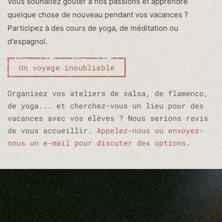
Vous souhaitez goûter à nos passions et apprendre
quelque chose de nouveau pendant vos vacances ?
Participez à des cours de yoga, de méditation ou
d'espagnol.
Un voyage inoubliable
Organisez vos ateliers de salsa, de flamenco,
de yoga... et cherchez-vous un lieu pour des
vacances avec vos élèves ? Nous serions ravis
de vous accueillir.
Appelez-nous ou envoyez-
nous un e-mail pour discuter des options.